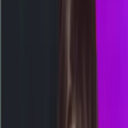
22.45
4
2
4
5
SG
2273
singapore
Rabu, 05 Agu
Buka
17.45
17.30
0