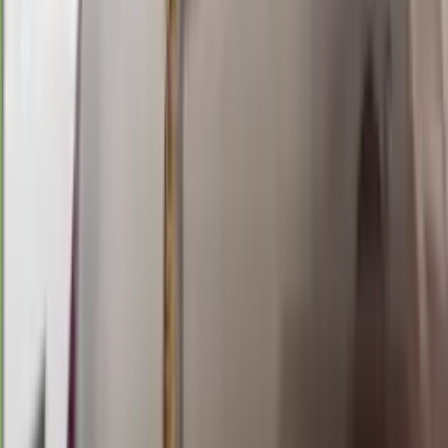
12.50
3
7
5
4
RM
3262
rome lottery
Kamis, 06 Agu
Buka
12.00
11.50
3
0