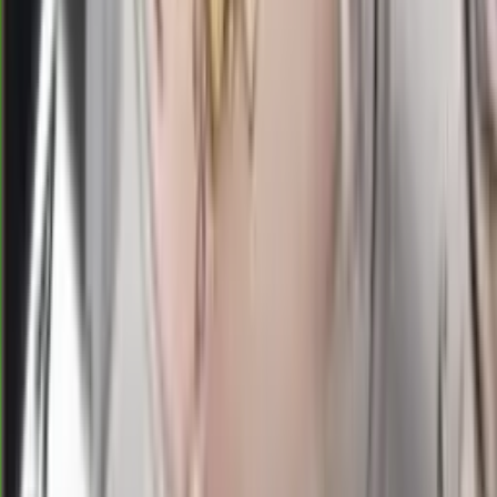
bulls eye
Kamis, 06 Agu
Buka
13.15
12.45
7
5
9
8
TU
1824
totomacau 13:00 wib
Kamis, 06 Agu
Buka