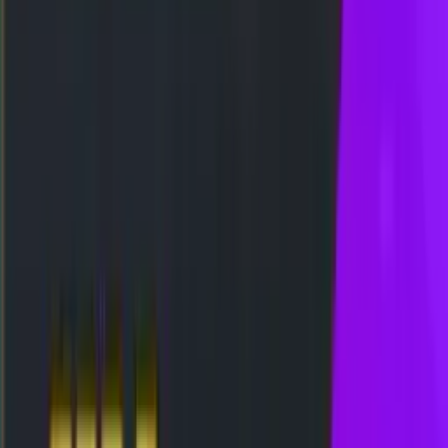
UCKYSPIN!! RODA BONUS MINGGUAN
BONUS
US APK
BONUS DEPOSIT HARIAN – TO
SHBACK LIVEGAME
 HARIAN 3D-3LINE
FREE SPIN 17✘ SPESIAL
MATIC
CASHBACK SPESIAL - SUPER
UCKYSPIN!! RODA BONUS MINGGUAN
BONUS
US APK
BONUS DEPOSIT HARIAN – TO
SHBACK LIVEGAME
Daftar
Login
Daftar