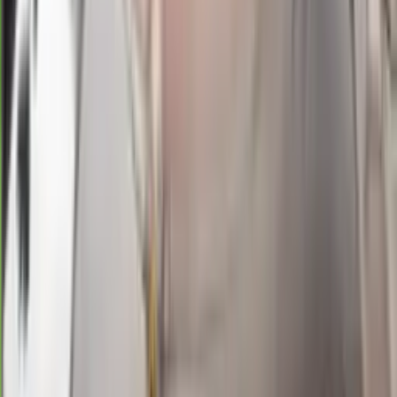
13.15
13.00
9
8
9
4
CG
3262
chiangmai lottery
Kamis, 06 Agu
Buka
13.00