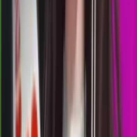
1
TP
1824
totomacau 16:00 wib
Kamis, 06 Agu
Buka
16.15
16.00
0
5
9
7
MD
3262