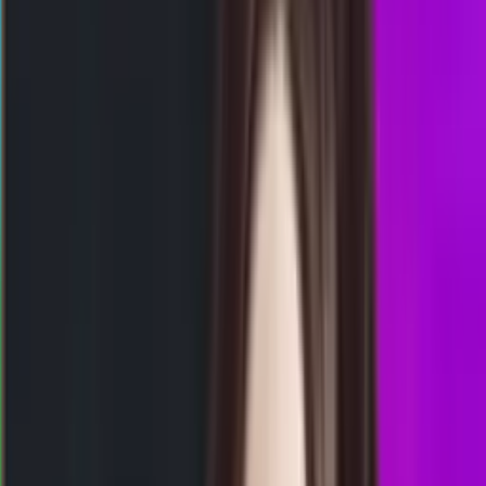
7
1
5
MP
3261
malibucitypools
Rabu, 05 Agu
Buka
00.00
23.50
5
9
2
0