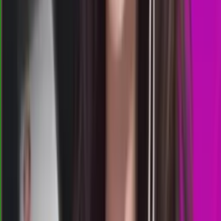
9
2
6
9
PS
3262
paris lottery
Kamis, 06 Agu
Buka
17.00
16.50
4
0
6