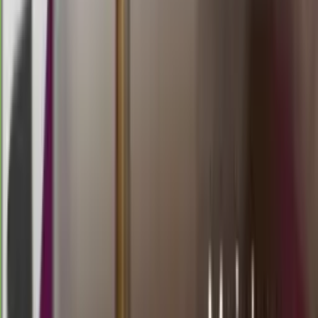
1
7
SP
1067
shanghai pools pagi
Kamis, 06 Agu
Buka
11.15
11.00
4
0
3
4
SZ