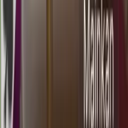
3262
shenzhen lottery
Kamis, 06 Agu
Buka
11.00
10.50
6
8
4
7
NE
1838
north carolina evening