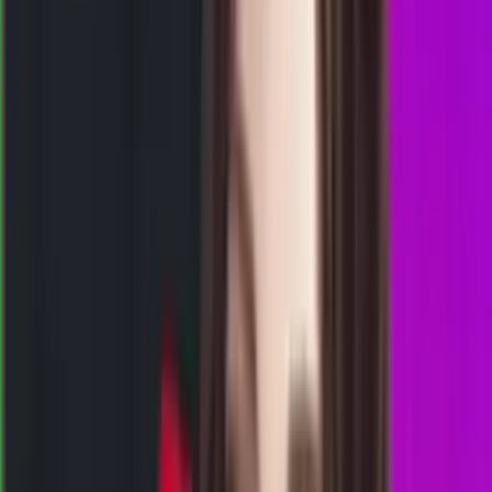
morocco quatro 21:00 wib
Kamis, 06 Agu
Buka
21.00
20.45
7
1
1
3
SL
3262
seoul lottery
Kamis, 06 Agu
Buka