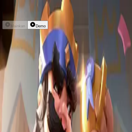
Daftar
Masuk
Mainkan
Demo
Clash of Clans Super Scatter SUPER RICH
supercell
kembali
MAPSTOTO Daftar Akun
Baru Langsung Dapat
Bonus Tanpa Ribet
Bergabung dengan
MAPSTOTO
sangatlah mudah,
terutama bagi pemain baru yang ingin memulai
petualangan mereka di dunia judi online. Proses
pendaftaran akun baru di MAPSTOTO tidak
memerlukan waktu lama dan sangat mudah dilakukan.
Pemain hanya perlu mengikuti beberapa langkah