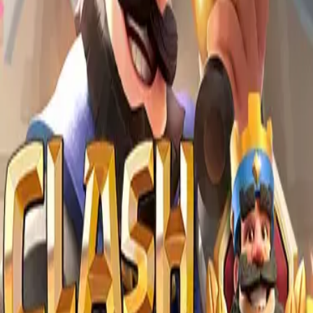
sederhana, dan akun mereka langsung aktif untuk
menikmati berbagai jenis permainan yang tersedia.
Sebagai tambahan, MAPSTOTO memberikan
bonus
tanpa ribet
untuk setiap pemain yang baru mendaftar.
Bonus ini bisa digunakan untuk berbagai jenis
permainan, memberikan peluang tambahan untuk
menang tanpa harus mengeluarkan biaya besar di awal.
Dengan adanya bonus ini, pemain baru dapat
merasakan pengalaman bermain yang lebih seru dan
menguntungkan sejak pertama kali bergabung.
MAPSTOTO memastikan bahwa
proses pendaftaran
akun baru sangat user-friendly. Pemain tidak perlu
khawatir tentang kesulitan teknis atau prosedur rumit.
Semua informasi yang diperlukan tersedia secara jelas di
situs, dan tim customer service siap membantu jika ada
kendala. Dengan cara ini, pendaftaran akun baru di
MAPSTOTO menjadi lebih cepat dan lebih nyaman bagi