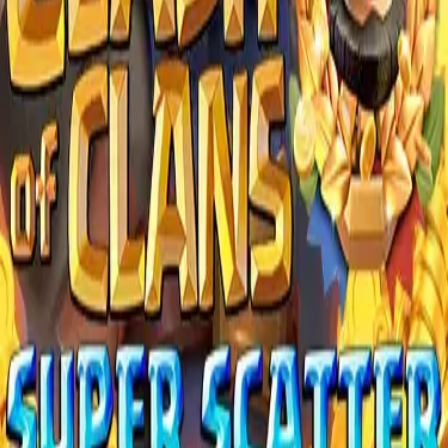
semua orang.
Dengan bonus
yang langsung cair setelah pendaftaran,
para pemain dapat segera memulai taruhan tanpa perlu
menunggu lama. Ini adalah keuntungan besar bagi
mereka yang ingin segera merasakan sensasi permainan
slot gacor atau jenis taruhan lainnya. Dengan begitu,
peluang untuk menang lebih besar dan pengalaman
bermain semakin menyenangkan.
MAPSTOTO juga menjamin bahwa setiap pemain baru
yang mendaftar dapat merasakan kenyamanan bermain
dengan berbagai pilihan
permainan slot
terbaik dan
jackpot terbesar. Dengan bonus tanpa ribet dan proses
pendaftaran yang cepat, MAPSTOTO memastikan
bahwa setiap pemain dapat memulai perjalanan judi
online mereka dengan keuntungan lebih.
Lihat Semua