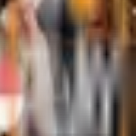
pa Ribet
 di dunia judi online. Proses pendaftaran akun baru di
gkah sederhana, dan akun mereka langsung aktif untuk
 bisa digunakan untuk berbagai jenis permainan,
s ini, pemain baru dapat merasakan pengalaman bermain