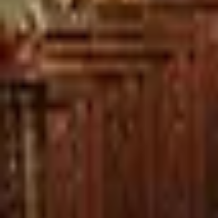
Big Small Baccarat
Pragmatic Play
HI-LO Baccarat
Pragmatic Play
Amazing Baccarat
Pragmatic Play
Seotda Baccarat
Pragmatic Play
Speed Roulette 2
Pragmatic Play
Gates of Olympus Roulette
Pragmatic Play
Thai Baccarat 1
Pragmatic Play
Free Bet Blackjack 2
Pragmatic Play
Free Bet Blackjack 1
Pragmatic Play
Mega Wheel
Pragmatic Play
Privé Lounge Russian Poker
Pragmatic Play
Baccarat 3
Pragmatic Play
Sweet Bonanza CandyLand
Pragmatic Play
Speed Baccarat 11
Pragmatic Play
Mega Sic Bo
Pragmatic Play
Speed Baccarat 12
Pragmatic Play
Lucky 6 Roulette
Pragmatic Play
Spaceman
Pragmatic Play
Mega Roulette
Pragmatic Play
Roulette Macao
Pragmatic Play
High Flyer
Pragmatic Play
Roulette 1
Pragmatic Play
Indonesian Mega Sic Bo
Pragmatic Play