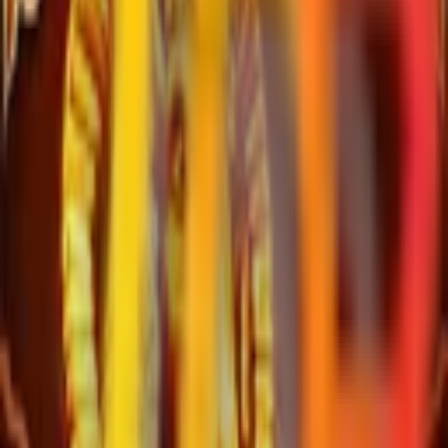
Mahjong
JDB
ProsperityTiger
JDB
MarvelousIV
JDB
Wonder Elephant
JDB
LuckyDiamond
JDB
DragonGate
JDB
Spindrift2
JDB
DoubleWilds
JDB
MoneyBagsMan
JDB
MinerBabe
JDB
GoldenDisco
JDB
Super Niubi Deluxe
JDB
Treausure Bowl
JDB
Mjoinir
JDB
Pirate Treasure
JDB
Fortune Treasure
JDB
Egypt Treasure
JDB
GoLaiFu
JDB
BirdsParty
JDB
StreetFighter
JDB
OnePunchMan
JDB
PandaPanda
JDB
XiYangYang
JDB