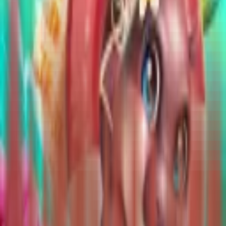
Horus Glory
Queen Maker
Sugar Blast Frenzy
Queen Maker
Warriors Temple
Queen Maker
Rooster Blitz
Queen Maker
Gold Rush Bonanza
Queen Maker
Pirate's Treasure
Queen Maker
Merlin's Saga
Queen Maker
Leppy's Loot
Queen Maker
London Mystery
Queen Maker
Gold Mine
Queen Maker
Almighty Greek
Queen Maker
Piggy Heist
Queen Maker
Hippo Splash
Queen Maker
14
/
14
Game
Page
1
of
1
MAPSTOTO Daftar Akun
Baru Langsung Dapat