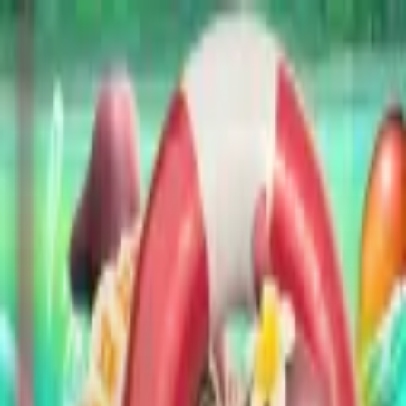
Daftar
Masuk
casino
Cari Permainan
plinko+
koi gate
world cup 2026
spire+
clash of clans super rich
crash game
for you
slot
live casino
4
arcade
fishing
2603
635
104
21
Provider :
Queen Maker
Filter :
TERKENAL
Cleopatra's Treasure
Queen Maker