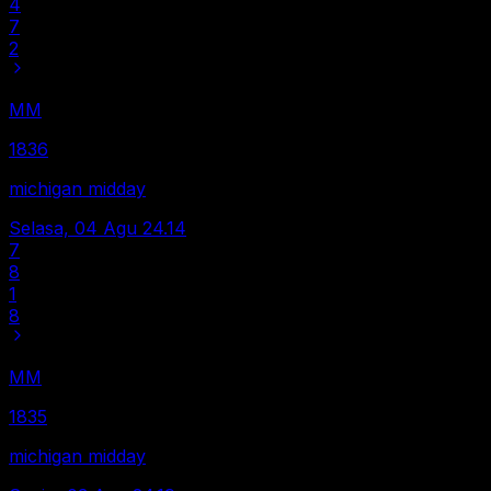
4
7
2
MM
1836
michigan midday
Selasa, 04 Agu
24.14
7
8
1
8
MM
1835
michigan midday