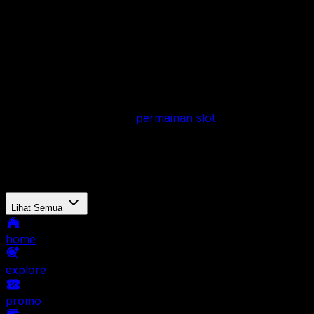
slot gacor atau jenis taruhan lainnya. Dengan begitu,
peluang untuk menang lebih besar dan pengalaman
bermain semakin menyenangkan.
MAPSTOTO juga menjamin bahwa setiap pemain baru
yang mendaftar dapat merasakan kenyamanan bermain
dengan berbagai pilihan
permainan slot
terbaik dan
jackpot terbesar. Dengan bonus tanpa ribet dan proses
pendaftaran yang cepat, MAPSTOTO memastikan
bahwa setiap pemain dapat memulai perjalanan judi
online mereka dengan keuntungan lebih.
Lihat Semua
home
explore
promo