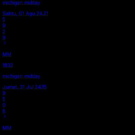
michigan midday
Sabtu, 01 Agu
24.21
5
9
2
9
MM
1832
michigan midday
Jumat, 31 Jul
24.15
9
5
0
8
MM