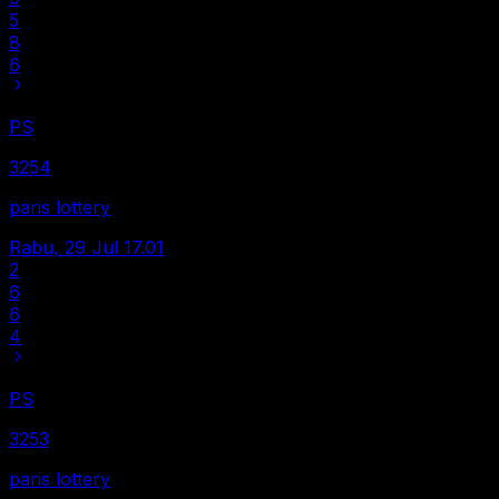
5
8
6
PS
3254
paris lottery
Rabu, 29 Jul
17.01
2
6
6
4
PS
3253
paris lottery