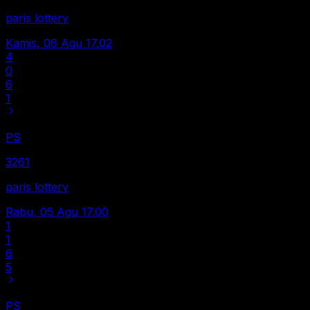
paris lottery
Kamis, 06 Agu
17.02
4
0
6
1
PS
3261
paris lottery
Rabu, 05 Agu
17.00
1
1
6
5
PS