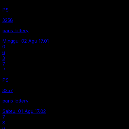
PS
3258
paris lottery
Minggu, 02 Agu
17.01
0
6
3
7
PS
3257
paris lottery
Sabtu, 01 Agu
17.02
7
8
6